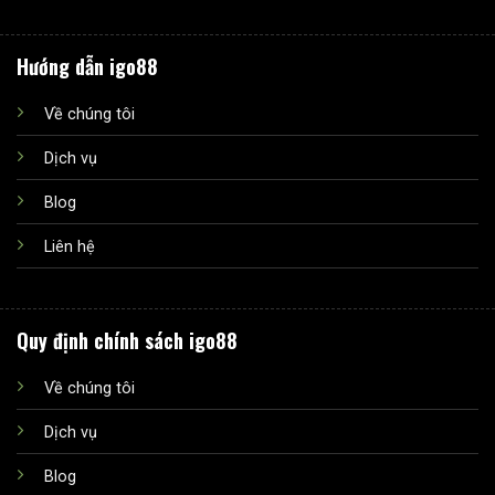
Hướng dẫn igo88
Về chúng tôi
Dịch vụ
Blog
Liên hệ
Quy định chính sách igo88
Về chúng tôi
Dịch vụ
Blog