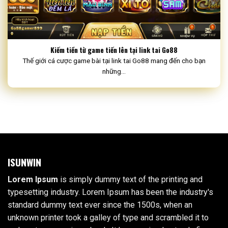
Kiếm tiền từ game tiến lên tại link tai Go88
Thế giới cá cược game bài tại link tai Go88 mang đến cho bạn
những...
ISUNWIN
Lorem Ipsum
is simply dummy text of the printing and
typesetting industry. Lorem Ipsum has been the industry's
standard dummy text ever since the 1500s, when an
unknown printer took a galley of type and scrambled it to