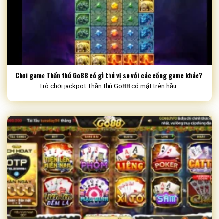
Chơi game Thần thú Go88 có gì thú vị so với các cổng game khác?
Trò chơi jackpot Thần thú Go88 có mặt trên hầu...