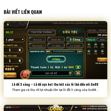
BÀI VIẾT LIÊN QUAN
Lô đề 3 càng – Lô đề cực hot thu hút các lô thủ đến với Go88
Tham gia và thu về lợi nhuận lớn tại lô đề 3 càng của Go88….