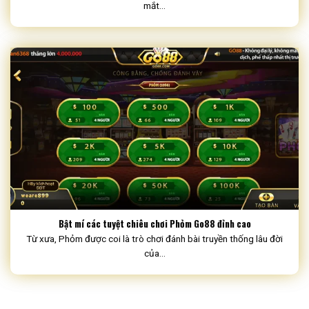
mắt…
Bật mí các tuyệt chiêu chơi Phỏm Go88 đỉnh cao
Từ xưa, Phỏm được coi là trò chơi đánh bài truyền thống lâu đời
của…