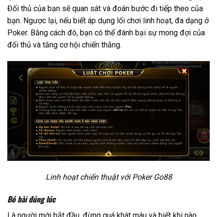
Đối thủ của bạn sẽ quan sát và đoán bước đi tiếp theo của
bạn. Ngược lại, nếu biết áp dụng lối chơi linh hoạt, đa dạng ở
Poker
. Bằng cách đó, bạn có thể đánh bại sự mong đợi của
đối thủ và tăng cơ hội chiến thắng.
Linh hoạt chiến thuật với Poker Go88
Bỏ bài đúng lúc
Là người mới bắt đầu, đừng quá khát máu và biết khi nào