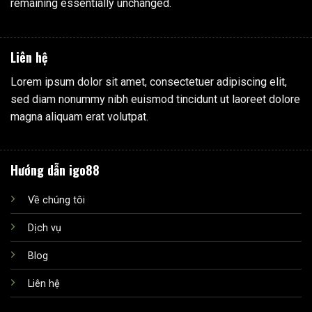
remaining essentially unchanged.
Liên hệ
Lorem ipsum dolor sit amet, consectetuer adipiscing elit,
sed diam nonummy nibh euismod tincidunt ut laoreet dolore
magna aliquam erat volutpat.
Hướng dẫn igo88
Về chúng tôi
Dịch vụ
Blog
Liên hệ