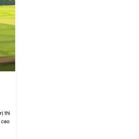
ị thì
c cao