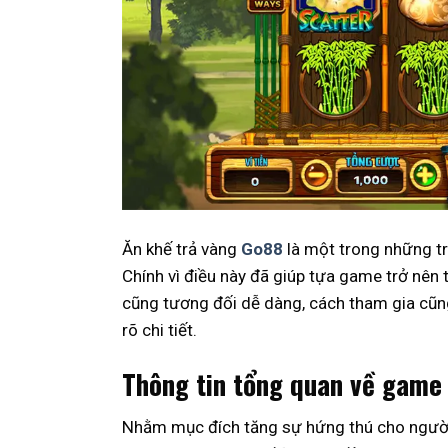
Ăn khế trả vàng
Go88
là một trong những t
Chính vì điều này đã giúp tựa game trở nên 
cũng tương đối dễ dàng, cách tham gia cũng
rõ chi tiết.
Thông tin tổng quan về game 
Nhằm mục đích tăng sự hứng thú cho người 