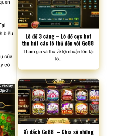
 quen
Tại
h biểu
Lô đề 3 càng – Lô đề cực hot
thu hút các lô thủ đến với Go88
Tham gia và thu về lợi nhuận lớn tại
vụ của
lô...
ày có
Xì dách Go88 – Chia sẻ những