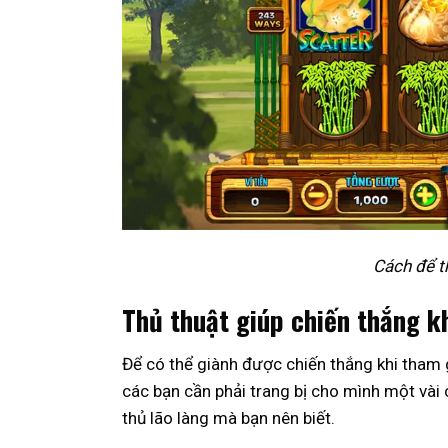
Cách để t
Thủ thuật giúp chiến thắng kh
Để có thể giành được chiến thắng khi tham 
các bạn cần phải trang bị cho mình một vài 
thủ lão làng mà bạn nên biết.