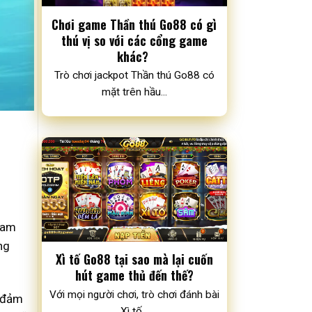
Chơi game Thần thú Go88 có gì
thú vị so với các cổng game
khác?
Trò chơi jackpot Thần thú Go88 có
mặt trên hầu...
ham
ng
Xì tố Go88 tại sao mà lại cuốn
hút game thủ đến thế?
Với mọi người chơi, trò chơi đánh bài
y đảm
Xì tố...