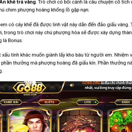
Ăn khế trả vàng
. Trò chơi có bối cảnh là câu chuyện cổ tích
chú chim phượng hoàng khổng lồ gặp nạn.
em có cây khế đã được linh vật này dẫn đến đảo giấu vàng. 
ơi, trong trò chơi này chú phượng hòa sẽ được xây dựng thàn
ng là Bonus.
 xấu tính khác muốn giành lấy kho báu từ người em. Nhiệm 
ra phần thưởng mà phượng hoàng đã giấu kín. Phần thưởng n
g.