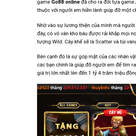
game
Go88 online
đã cho ra đời tựa game
thuộc với người em hiền lành giúp đỡ một 
Nhờ vào sự lương thiện của mình mà người 
đây, có vô vàn kho báu được rải khắp mọi n
tượng Wild. Cây khế sẽ là Scatter và túi và
Bên cạnh đó là sự góp mặt của các nhân vật
các bạn chính là giúp đỡ người em để tìm 
giá trị lớn nhất lên đến 1 tỷ 4 trăm triệu đồn