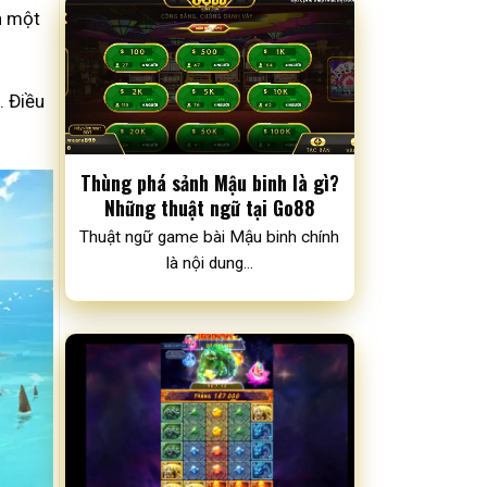
n một
. Điều
Thùng phá sảnh Mậu binh là gì?
Những thuật ngữ tại Go88
Thuật ngữ game bài Mậu binh chính
là nội dung...