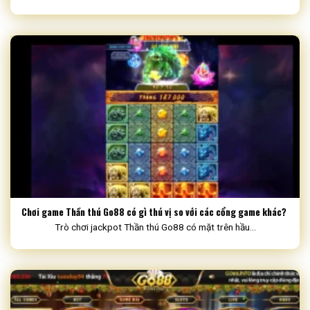
Chơi game Thần thú Go88 có gì thú vị so với các cổng game khác?
Trò chơi jackpot Thần thú Go88 có mặt trên hầu...