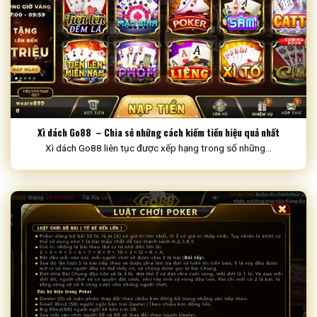
Xì dách Go88 – Chia sẻ những cách kiếm tiền hiệu quả nhất
Xì dách Go88 liên tục được xếp hạng trong số những...