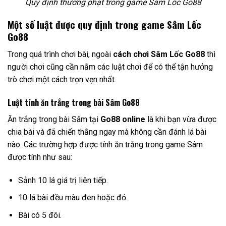
Quy định thưởng phạt trong game Sâm Lốc Go88
Một số luật được quy định trong game Sâm Lốc
Go88
Trong quá trình chơi bài, ngoài
cách chơi Sâm Lốc Go88
thì
người chơi cũng cần nắm các luật chơi để có thể tận hưởng
trò chơi một cách trọn vẹn nhất.
Luật tính ăn trắng trong bài Sâm Go88
Ăn trắng trong bài Sâm tại
Go88 online
là khi bạn vừa được
chia bài và đã chiến thắng ngay mà không cần đánh lá bài
nào. Các trường hợp được tính ăn trắng trong game Sâm
được tính như sau:
Sảnh 10 lá giá trị liên tiếp.
10 lá bài đều màu đen hoặc đỏ.
Bài có 5 đôi.