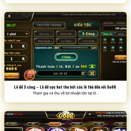
Lô đề 3 càng – Lô đề cực hot thu hút các lô thủ đến với Go88
Tham gia và thu về lợi nhuận lớn tại lô...