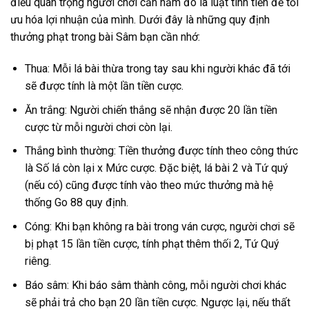
điều quan trọng người chơi cần nắm đó là luật tính tiền để tối
ưu hóa lợi nhuận của mình. Dưới đây là những quy định
thưởng phạt trong bài Sâm bạn cần nhớ:
Thua: Mỗi lá bài thừa trong tay sau khi người khác đã tới
sẽ được tính là một lần tiền cược.
Ăn trắng: Người chiến thắng sẽ nhận được 20 lần tiền
cược từ mỗi người chơi còn lại.
Thắng bình thường: Tiền thưởng được tính theo công thức
là Số lá còn lại x Mức cược. Đặc biệt, lá bài 2 và Tứ quý
(nếu có) cũng được tính vào theo mức thưởng mà hệ
thống Go 88 quy định.
Cóng: Khi bạn không ra bài trong ván cược, người chơi sẽ
bị phạt 15 lần tiền cược, tính phạt thêm thối 2, Tứ Quý
riêng.
Báo sâm: Khi báo sâm thành công, mỗi người chơi khác
sẽ phải trả cho bạn 20 lần tiền cược. Ngược lại, nếu thất