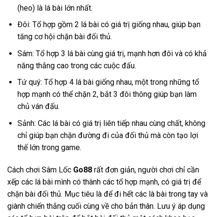
(heo) là lá bài lớn nhất.
Đôi: Tổ hợp gồm 2 lá bài có giá trị giống nhau, giúp bạn
tăng cơ hội chặn bài đối thủ.
Sám: Tổ hợp 3 lá bài cùng giá trị, mạnh hơn đôi và có khả
năng thắng cao trong các cuộc đấu.
Tứ quý: Tổ hợp 4 lá bài giống nhau, một trong những tổ
hợp mạnh có thể chặn 2, bắt 3 đôi thông giúp bạn làm
chủ ván đấu.
Sảnh: Các lá bài có giá trị liên tiếp nhau cùng chất, không
chỉ giúp bạn chặn đường đi của đối thủ mà còn tạo lợi
thế lớn trong game.
Cách chơi Sâm Lốc
Go88
rất đơn giản, người chơi chỉ cần
xếp các lá bài mình có thành các tổ hợp mạnh, có giá trị để
chặn bài đối thủ. Mục tiêu là để đi hết các là bài trong tay và
giành chiến thắng cuối cùng về cho bản thân. Lưu ý áp dụng