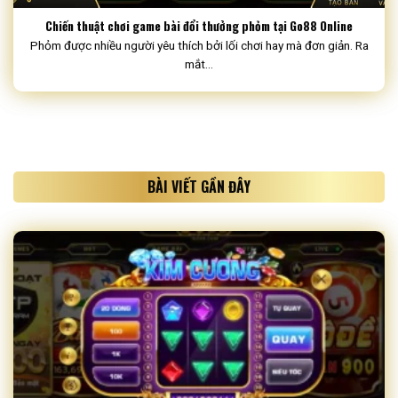
Chiến thuật chơi game bài đổi thưởng phỏm tại Go88 Online
Phỏm được nhiều người yêu thích bởi lối chơi hay mà đơn giản. Ra
mắt…
BÀI VIẾT GẦN ĐÂY