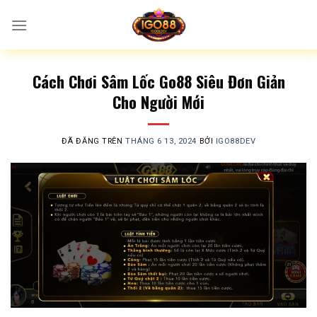
Chuyển
đến
nội
dung
Cách Chơi Sâm Lốc Go88 Siêu Đơn Giản
Cho Người Mới
ĐÃ ĐĂNG TRÊN
THÁNG 6 13, 2024
BỞI
IGO88DEV