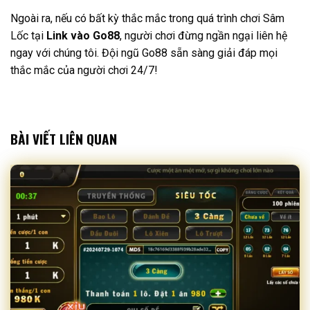
Ngoài ra, nếu có bất kỳ thắc mắc trong quá trình chơi Sâm
Lốc tại
Link vào Go88
, người chơi đừng ngần ngại liên hệ
ngay với chúng tôi. Đội ngũ Go88 sẵn sàng giải đáp mọi
thắc mắc của người chơi 24/7!
BÀI VIẾT LIÊN QUAN