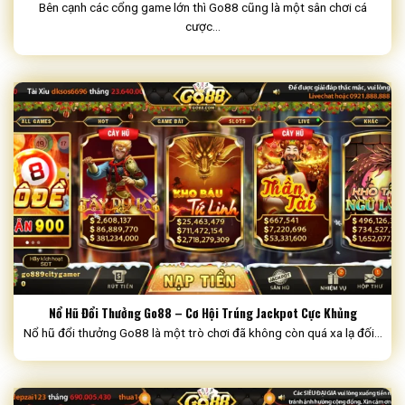
Bên cạnh các cổng game lớn thì Go88 cũng là một sân chơi cá
cược…
Nổ Hũ Đổi Thưởng Go88 – Cơ Hội Trúng Jackpot Cực Khủng
Nổ hũ đổi thưởng Go88 là một trò chơi đã không còn quá xa lạ đối…