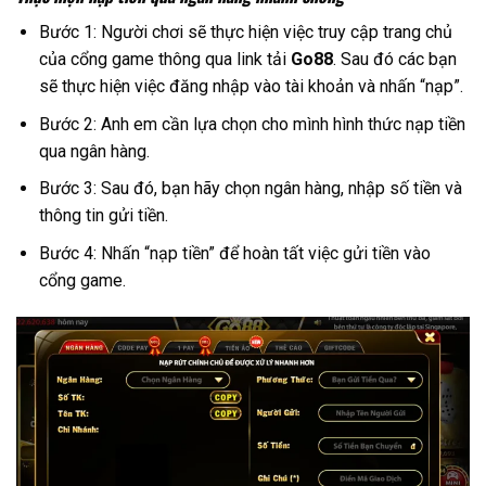
Bước 1: Người chơi sẽ thực hiện việc truy cập trang chủ
của cổng game thông qua link tải
Go88
. Sau đó các bạn
sẽ thực hiện việc đăng nhập vào tài khoản và nhấn “nạp”.
Bước 2: Anh em cần lựa chọn cho mình hình thức nạp tiền
qua ngân hàng.
Bước 3: Sau đó, bạn hãy chọn ngân hàng, nhập số tiền và
thông tin gửi tiền.
Bước 4: Nhấn “nạp tiền” để hoàn tất việc gửi tiền vào
cổng game.