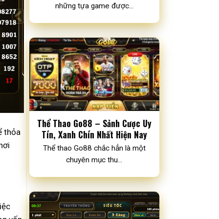
những tựa game được...
Thể Thao Go88 – Sảnh Cược Uy
ể thỏa
Tín, Xanh Chín Nhất Hiện Nay
hơi
Thể thao Go88 chắc hẳn là một
chuyên mục thu...
iệc