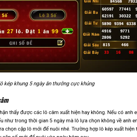
i lô kép khung 5 ngày ăn thưởng cực khủng
câm
hận thấy được các lô câm xuất hiện hay không. Nếu có anh 
ếu như trong thời gian 5 ngày mà lô lựa chọn không về anh 
lựa chọn cặp lô mới để nuôi nhé. Trường hợp lô kép xuất hiện 
y cặp số mới để nuôi vào ngày hôm sau.