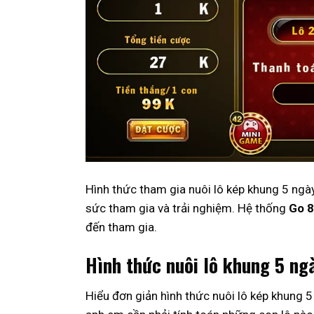
Hình thức tham gia nuôi
lô kép khung 5 ngà
sức tham gia và trải nghiệm. Hệ thống
Go 
đến tham gia.
Hình thức nuôi lô khung 5 ngà
Hiểu đơn giản hình thức nuôi
lô kép khung 5