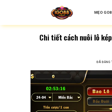
Chuyển
đến
MẸO GO8
nội
dung
Chi tiết cách nuôi lô k
ĐÃ ĐĂNG