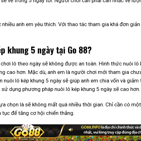
 sẽ về trong 5 ngày tới. Người chơi cần phải cân nhắc về lượ
 nhiều anh em yêu thích. Với thao tác tham gia khá đơn giản
ép khung 5 ngày tại Go 88?
chơi lô theo ngày sẽ không được an toàn. Hình thức nuôi
lô
ắng cao hơn. Mặc dù, anh em là người chơi mới tham gia chư
ọn nuôi lô kép khung 5 ngày sẽ giúp anh em chia vốn và giảm t
khi sử dụng phương pháp nuôi lô kép khung 5 ngày sẽ cao hơn
a chọn là sẽ không mất quá nhiều thời gian. Chỉ cần có mộ
 tục để tăng cơ hội chiến thắng.