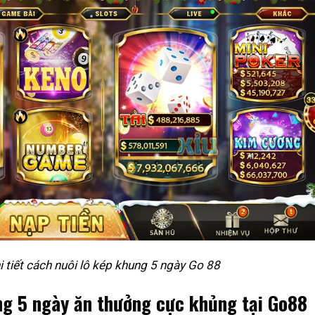
 tiết cách nuôi lô kép khung 5 ngày Go 88
ung 5 ngày ăn thưởng cực khủng tại Go88