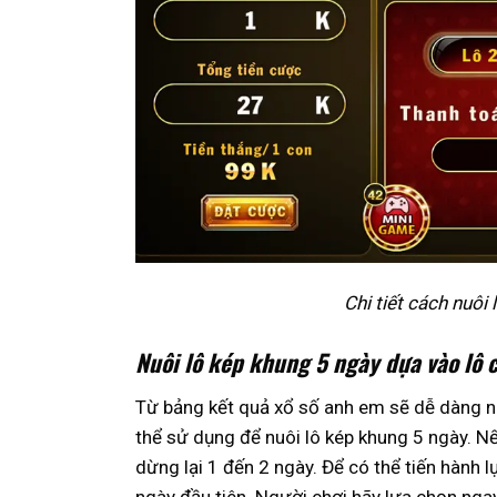
Chi tiết cách nuô
Nuôi lô kép khung 5 ngày dựa vào lô 
Từ bảng kết quả xổ số anh em sẽ dễ dàng n
thể sử dụng để nuôi lô kép khung 5 ngày. N
dừng lại 1 đến 2 ngày. Để có thể tiến hành 
ngày đầu tiên. Người chơi hãy lựa chọn nga