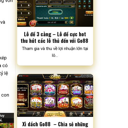
ng vốn
 và
Lô đề 3 càng – Lô đề cực hot
thu hút các lô thủ đến với Go88
Tham gia và thu về lợi nhuận lớn tại
lô...
 kép
a có
ỷ lệ
.
t con
Xì dách Go88 – Chia sẻ những