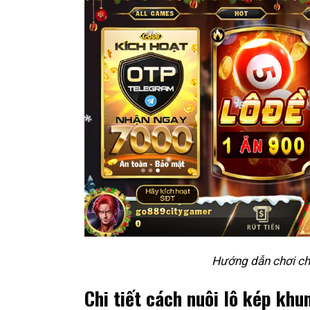
Hướng dẫn chơi chi
Chi tiết cách nuôi lô kép kh