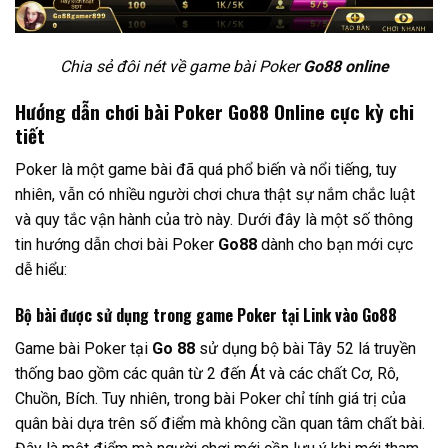
Chia sẻ đôi nét về game bài Poker
Go88 online
Hướng dẫn chơi bài Poker Go88 Online cực kỳ chi
tiết
Poker là một game bài đã quá phổ biến và nổi tiếng, tuy
nhiên, vẫn có nhiều người chơi chưa thật sự nắm chắc luật
và quy tắc vận hành của trò này. Dưới đây là một số thông
tin
hướng dẫn chơi bài Poker
Go88
dành cho bạn mới cực
dễ hiểu:
Bộ bài được sử dụng trong game Poker tại Link vào Go88
Game bài Poker tại
Go 88
sử dụng bộ bài Tây 52 lá truyền
thống bao gồm các quân từ 2 đến Át và các chất Cơ, Rô,
Chuồn, Bích. Tuy nhiên, trong bài Poker chỉ tính giá trị của
quân bài dựa trên số điểm mà không cần quan tâm chất bài.