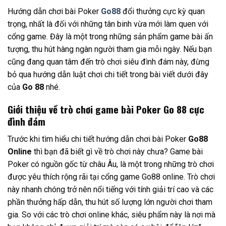
Hướng dẫn chơi bài Poker
Go88
đổi thưởng cực kỳ quan
trọng, nhất là đối với những tân binh vừa mới làm quen với
cổng game. Đây là một trong những sản phẩm game bài ấn
tượng, thu hút hàng ngàn người tham gia mỗi ngày. Nếu bạn
cũng đang quan tâm đến trò chơi siêu đình đám này, đừng
bỏ qua hướng dẫn luật chơi chi tiết trong bài viết dưới đây
của
Go 88
nhé.
Giới thiệu về trò chơi game bài Poker Go 88 cực
đình đám
Trước khi tìm hiểu chi tiết
hướng dẫn chơi bài Poker
Go88
Online
thì bạn đã biết gì về trò chơi này chưa? Game bài
Poker có nguồn gốc từ châu Âu, là một trong những trò chơi
được yêu thích rộng rãi tại cổng game Go88 online. Trò chơi
này nhanh chóng trở nên nổi tiếng với tính giải trí cao và các
phần thưởng hấp dẫn, thu hút số lượng lớn người chơi tham
gia. So với các trò chơi online khác, siêu phẩm này là nơi mà