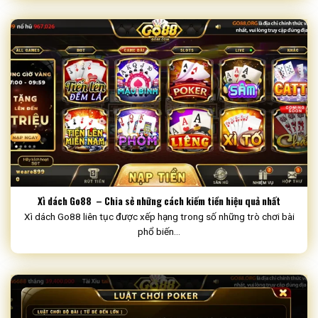
Xì dách Go88 – Chia sẻ những cách kiếm tiền hiệu quả nhất
Xì dách Go88 liên tục được xếp hạng trong số những trò chơi bài
phổ biến…