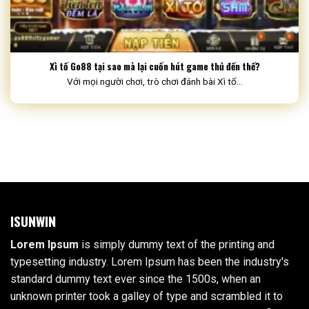
Xì tố Go88 tại sao mà lại cuốn hút game thủ đến thế?
Với mọi người chơi, trò chơi đánh bài Xì tố...
ISUNWIN
Lorem Ipsum
is simply dummy text of the printing and
typesetting industry. Lorem Ipsum has been the industry's
standard dummy text ever since the 1500s, when an
unknown printer took a galley of type and scrambled it to