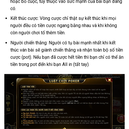
hoặc bỏ cuộc, tùy thuộc vào sức mạnh của bài bạn đang
có.
Kết thúc cược: Vòng cược chỉ thật sự kết thúc khi mọi
người đều có tiền cược ngang bằng nhau và khi không
còn người chơi tố thêm tiền.
Người chiến thắng: Người có tụ bài mạnh nhất khi kết
thúc ván bài sẽ giành chiến thắng và nhận toàn bộ số tiền
cược (pot). Nếu bạn đã cược hết tiền thì bạn chỉ có thể ăn
tiền trong pot đến khi bạn All in (tất tay).