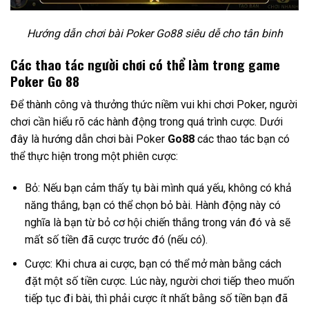
Hướng dẫn chơi bài Poker Go88 siêu dễ cho tân binh
Các thao tác người chơi có thể làm trong game
Poker Go 88
Để thành công và thưởng thức niềm vui khi chơi Poker, người
chơi cần hiểu rõ các hành động trong quá trình cược. Dưới
đây là h
ướng dẫn chơi bài Poker
Go88
các thao tác bạn có
thể thực hiện trong một phiên cược:
Bỏ: Nếu bạn cảm thấy tụ bài mình quá yếu, không có khả
năng thắng, bạn có thể chọn bỏ bài. Hành động này có
nghĩa là bạn từ bỏ cơ hội chiến thắng trong ván đó và sẽ
mất số tiền đã cược trước đó (nếu có).
Cược: Khi chưa ai cược, bạn có thể mở màn bằng cách
đặt một số tiền cược. Lúc này, người chơi tiếp theo muốn
tiếp tục đi bài, thì phải cược ít nhất bằng số tiền bạn đã