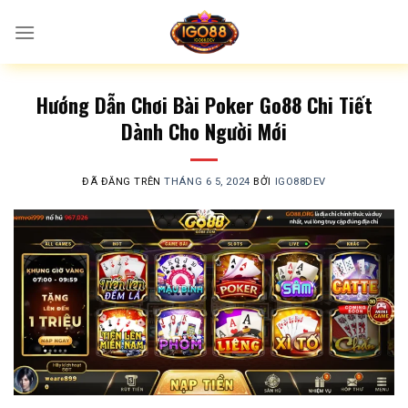
Chuyển
đến
nội
dung
Hướng Dẫn Chơi Bài Poker Go88 Chi Tiết
Dành Cho Người Mới
ĐÃ ĐĂNG TRÊN
THÁNG 6 5, 2024
BỞI
IGO88DEV