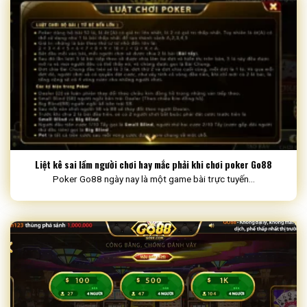
Liệt kê sai lầm người chơi hay mắc phải khi chơi poker Go88
Poker Go88 ngày nay là một game bài trực tuyến...