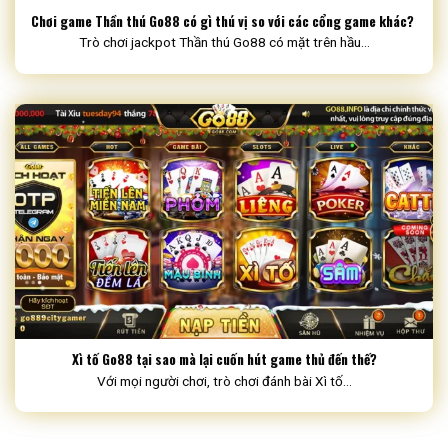
Chơi game Thần thú Go88 có gì thú vị so với các cổng game khác?
Trò chơi jackpot Thần thú Go88 có mặt trên hầu...
Xì tố Go88 tại sao mà lại cuốn hút game thủ đến thế?
Với mọi người chơi, trò chơi đánh bài Xì tố...