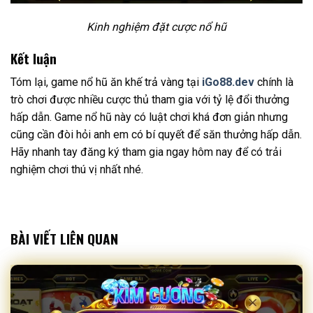
Kinh nghiệm đặt cược nổ hũ
Kết luận
Tóm lại, game nổ hũ ăn khế trả vàng tại
i
Go88.dev
chính là
trò chơi được nhiều cược thủ tham gia với tỷ lệ đổi thưởng
hấp dẫn. Game nổ hũ này có luật chơi khá đơn giản nhưng
cũng cần đòi hỏi anh em có bí quyết để săn thưởng hấp dẫn.
Hãy nhanh tay đăng ký tham gia ngay hôm nay để có trải
nghiệm chơi thú vị nhất nhé.
BÀI VIẾT LIÊN QUAN