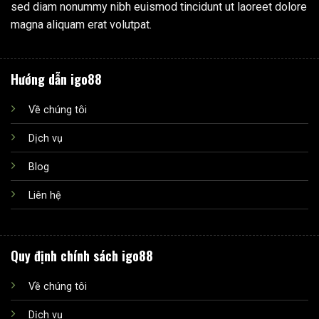
sed diam nonummy nibh euismod tincidunt ut laoreet dolore
magna aliquam erat volutpat.
Hướng dẫn igo88
Về chúng tôi
Dịch vụ
Blog
Liên hệ
Quy định chính sách igo88
Về chúng tôi
Dịch vụ