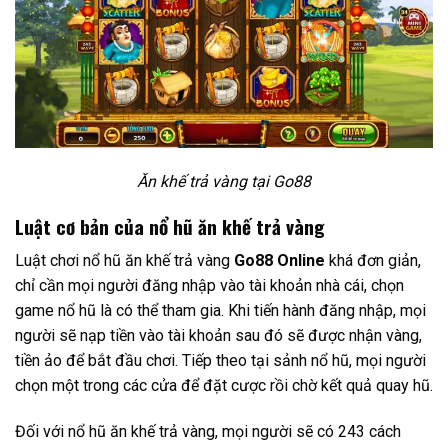
Ăn khế trả vàng tại Go88
Luật cơ bản của nổ hũ ăn khế trả vàng
Luật chơi nổ hũ ăn khế trả vàng
Go88 Online
khá đơn giản,
chỉ cần mọi người đăng nhập vào tài khoản nhà cái, chọn
game nổ hũ là có thể tham gia. Khi tiến hành đăng nhập, mọi
người sẽ nạp tiền vào tài khoản sau đó sẽ được nhận vàng,
tiền ảo để bắt đầu chơi. Tiếp theo tại sảnh nổ hũ, mọi người
chọn một trong các cửa để đặt cược rồi chờ kết quả quay hũ.
Đối với nổ hũ ăn khế trả vàng, mọi người sẽ có 243 cách