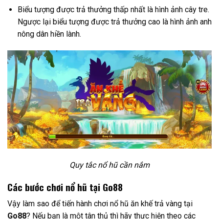
Biểu tượng được trả thưởng thấp nhất là hình ảnh cây tre.
Ngược lại biểu tượng được trả thưởng cao là hình ảnh anh
nông dân hiền lành.
Quy tắc nổ hũ cần nắm
Các bước chơi nổ hũ tại Go88
Vậy làm sao để tiến hành chơi nổ hũ ăn khế trả vàng tại
Go88
? Nếu bạn là một tân thủ thì hãy thực hiện theo các