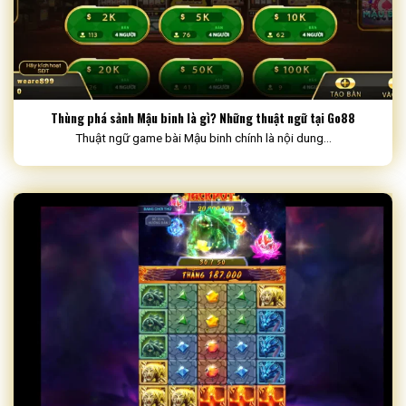
Thùng phá sảnh Mậu binh là gì? Những thuật ngữ tại Go88
Thuật ngữ game bài Mậu binh chính là nội dung...