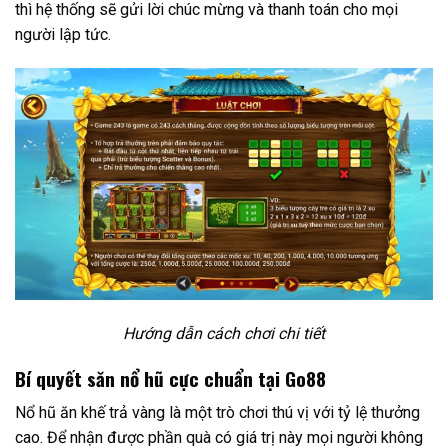
thì hệ thống sẽ gửi lời chúc mừng và thanh toán cho mọi
người lập tức.
Hướng dẫn cách chơi chi tiết
Bí quyết săn nổ hũ cực chuẩn tại Go88
Nổ hũ ăn khế trả vàng là một trò chơi thú vị với tỷ lệ thưởng
cao. Để nhận được phần quà có giá trị này mọi người không