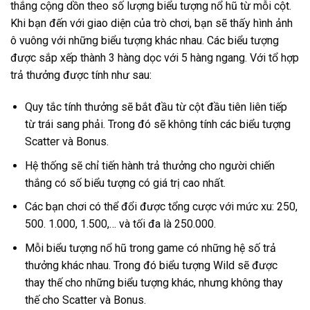
thắng cộng dồn theo số lượng biểu tượng nổ hũ từ mỗi cột.
Khi bạn đến với giao diện của trò chơi, bạn sẽ thấy hình ảnh
ô vuông với những biểu tượng khác nhau. Các biểu tượng
được sắp xếp thành 3 hàng dọc với 5 hàng ngang. Với tổ hợp
trả thưởng được tính như sau:
Quy tắc tính thưởng sẽ bắt đầu từ cột đầu tiên liên tiếp
từ trái sang phải. Trong đó sẽ không tính các biểu tượng
Scatter và Bonus.
Hệ thống sẽ chỉ tiến hành trả thưởng cho người chiến
thắng có số biểu tượng có giá trị cao nhất.
Các bạn chơi có thể đổi được tổng cược với mức xu: 250,
500. 1.000, 1.500,… và tối đa là 250.000.
Mỗi biểu tượng nổ hũ trong game có những hệ số trả
thưởng khác nhau. Trong đó biểu tượng Wild sẽ được
thay thế cho những biểu tượng khác, nhưng không thay
thế cho Scatter và Bonus.