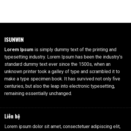
ISUNWIN
Lorem Ipsum
is simply dummy text of the printing and
typesetting industry. Lorem Ipsum has been the industry's
standard dummy text ever since the 1500s, when an
unknown printer took a galley of type and scrambled it to
make a type specimen book. It has survived not only five
centuries, but also the leap into electronic typesetting,
remaining essentially unchanged.
Liên hệ
Lorem ipsum dolor sit amet, consectetuer adipiscing elit,