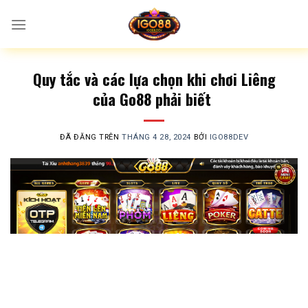
Chuyển
đến
nội
dung
Quy tắc và các lựa chọn khi chơi Liêng
của Go88 phải biết
ĐÃ ĐĂNG TRÊN
THÁNG 4 28, 2024
BỞI
IGO88DEV