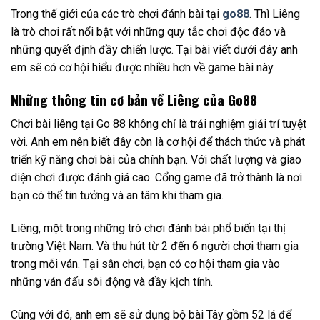
Trong thế giới của các trò chơi đánh bài tại
go88
. Thì Liêng
là trò chơi rất nổi bật với những quy tắc chơi độc đáo và
những quyết định đầy chiến lược. Tại bài viết dưới đây anh
em sẽ có cơ hội hiểu được nhiều hơn về game bài này.
Những thông tin cơ bản về Liêng của Go88
Chơi bài liêng tại Go 88 không chỉ là trải nghiệm giải trí tuyệt
vời. Anh em nên biết đây còn là cơ hội để thách thức và phát
triển kỹ năng chơi bài của chính bạn. Với chất lượng và giao
diện chơi được đánh giá cao. Cổng game đã trở thành là nơi
bạn có thể tin tưởng và an tâm khi tham gia.
Liêng, một trong những trò chơi đánh bài phổ biến tại thị
trường Việt Nam. Và thu hút từ 2 đến 6 người chơi tham gia
trong mỗi ván. Tại sân chơi, bạn có cơ hội tham gia vào
những ván đấu sôi động và đầy kịch tính.
Cùng với đó, anh em sẽ sử dụng bộ bài Tây gồm 52 lá để