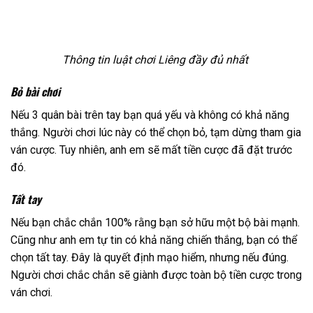
Thông tin luật chơi Liêng đầy đủ nhất
Bỏ bài chơi
Nếu 3 quân bài trên tay bạn quá yếu và không có khả năng
thắng. Người chơi lúc này có thể chọn bỏ, tạm dừng tham gia
ván cược. Tuy nhiên, anh em sẽ mất tiền cược đã đặt trước
đó.
Tất tay
Nếu bạn chắc chắn 100% rằng bạn sở hữu một bộ bài mạnh.
Cũng như anh em tự tin có khả năng chiến thắng, bạn có thể
chọn tất tay. Đây là quyết định mạo hiểm, nhưng nếu đúng.
Người chơi chắc chắn sẽ giành được toàn bộ tiền cược trong
ván chơi.