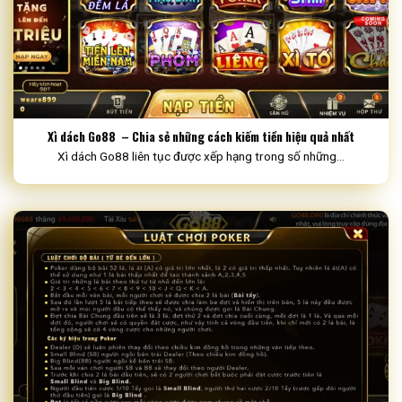
Xì dách Go88 – Chia sẻ những cách kiếm tiền hiệu quả nhất
Xì dách Go88 liên tục được xếp hạng trong số những...