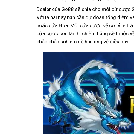
Dealer của Go88 sẽ chia cho mỗi cử cược 2 l
Với lá bài này bạn cần dự đoán tổng điểm 
hoặc cửa Hòa. Mỗi cửa cược sẽ có tỷ lệ tr
cửa cược còn lại thì chiến thắng sẽ thuộc 
chắc chắn anh em sẽ hài lòng về điều này.