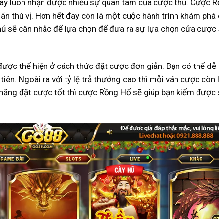
này luôn nhận được nhiều sự quan tâm của cược thủ. Cược 
ãn thú vị. Hơn hết đay còn là một cuộc hành trình khám phá
thủ sẽ cân nhắc để lựa chọn để đưa ra sự lựa chọn cửa cược
ược thể hiện ở cách thức đặt cược đơn giản. Bạn có thể dễ
iên. Ngoài ra với tỷ lệ trả thưởng cao thì mỗi ván cược còn 
 năng đặt cược tốt thì cược Rồng Hổ sẽ giúp bạn kiếm được 