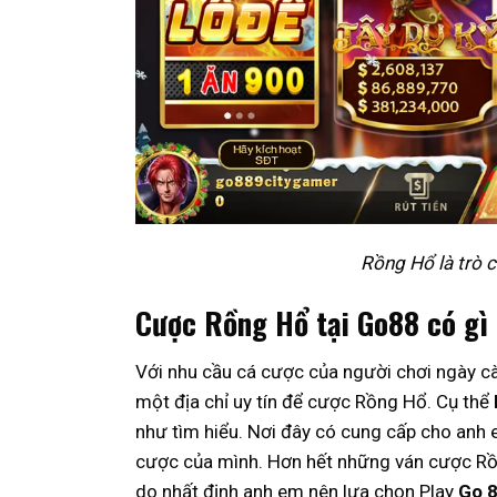
Rồng Hổ là trò 
Cược Rồng Hổ tại Go88 có gì 
Với nhu cầu cá cược của người chơi ngày cà
một địa chỉ uy tín để cược Rồng Hổ. Cụ thể
như tìm hiểu. Nơi đây có cung cấp cho anh 
cược của mình. Hơn hết những ván cược Rồn
do nhất định anh em nên lựa chọn Play
Go 