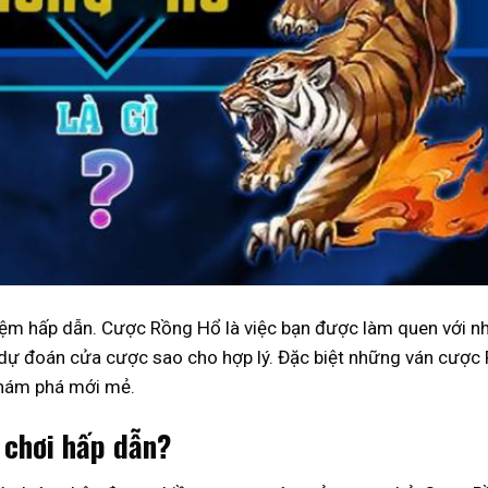
ệm hấp dẫn. Cược Rồng Hổ là việc bạn được làm quen với n
ể dự đoán cửa cược sao cho hợp lý. Đặc biệt những ván cược
hám phá mới mẻ.
 chơi hấp dẫn?