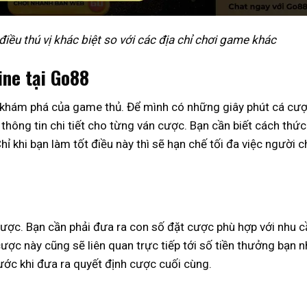
iều thú vị khác biệt so với các địa chỉ chơi game khác
ne tại Go88
 khám phá của game thủ. Để mình có những giây phút cá cư
thông tin chi tiết cho từng ván cược. Bạn cần biết cách thứ
 khi bạn làm tốt điều này thì sẽ hạn chế tối đa việc người c
cược. Bạn cần phải đưa ra con số đặt cược phù hợp với nhu c
ược này cũng sẽ liên quan trực tiếp tới số tiền thưởng bạn 
ớc khi đưa ra quyết định cược cuối cùng.