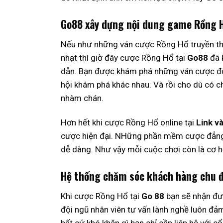
Go88 xây dựng nội dung game Rồng H
Nếu như những ván cược Rồng Hổ truyền th
nhạt thì giờ đây cược Rồng Hổ tại
Go88
đã 
dẫn. Bạn được khám phá những ván cược độ
hội khám phá khác nhau. Và rồi cho dù có 
nhàm chán.
Hơn hết khi cược Rồng Hổ online tại
Link v
cược hiện đại. NHững phần mềm cược đẳng c
dễ dàng. Như vậy mỗi cuộc chơi còn là cơ h
Hệ thống chăm sóc khách hàng chu 
Khi cược Rồng Hổ tại
Go 88
bạn sẽ nhận đư
đội ngũ nhân viên tư vấn lành nghề luôn đả