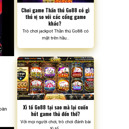
Chơi game Thần thú Go88 có gì
thú vị so với các cổng game
khác?
Trò chơi jackpot Thần thú Go88 có
mặt trên hầu...
Xì tố Go88 tại sao mà lại cuốn
hoàn
hút game thủ đến thế?
Với mọi người chơi, trò chơi đánh bài
Xì tố...