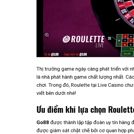
Thị trường game ngày càng phát triển với nh
là nhà phát hành game chất lượng nhất. Các
chơi. Trong đó, Roulette tại Live Casino ch
viết bên dưới nhé!
Ưu điểm khi lựa chọn Roulett
Go88
được thành lập tập đoàn uy tín hàng 
được giám sát chặt chẽ bởi cơ quan hợp phá