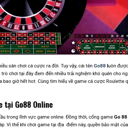
iều sân chơi cá cược ra đời. Tuy vậy, cái tên
Go88
l
uôn đượ
 trò chơi tại đây đem đến nhiều trải nghiệm khó quên cho n
ưa bao giờ hết hot. Cùng tìm hiểu về game cá cược Roulette q
e tại Go88 Online
đầu trong lĩnh vực game online. Đồng thời, cổng game
Go 88
p. Vì thế khi chơi game tại địa điểm này, quyền bảo mật củ