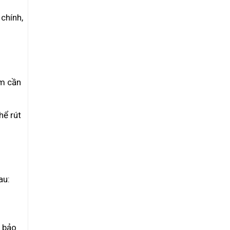
chính,
em cần
hể rút
au:
 bảo