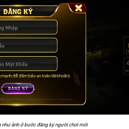
n như ảnh ở bước đăng ký người chơi mới