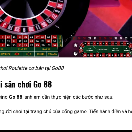
chơi Roulette cơ bản tại Go88
ại sân chơi Go 88
sino
Go 88
, anh em cần thực hiện các bước như sau:
 người chơi tại trang chủ của cổng game. Tiến hành điền và 