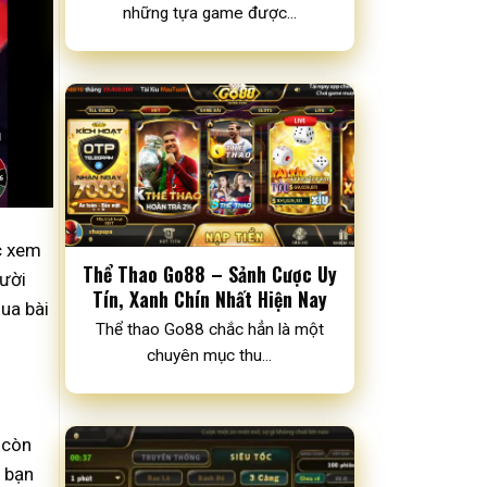
những tựa game được...
c xem
Thể Thao Go88 – Sảnh Cược Uy
gười
Tín, Xanh Chín Nhất Hiện Nay
ua bài
Thể thao Go88 chắc hẳn là một
chuyên mục thu...
còn
a bạn