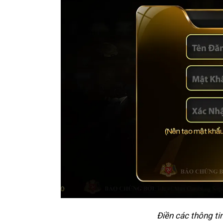
Điền các thông ti