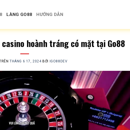
8
LÀNG GO88
HƯỚNG DẪN
 casino hoành tráng có mặt tại Go88
 TRÊN
THÁNG 6 17, 2024
BỞI
IGO88DEV