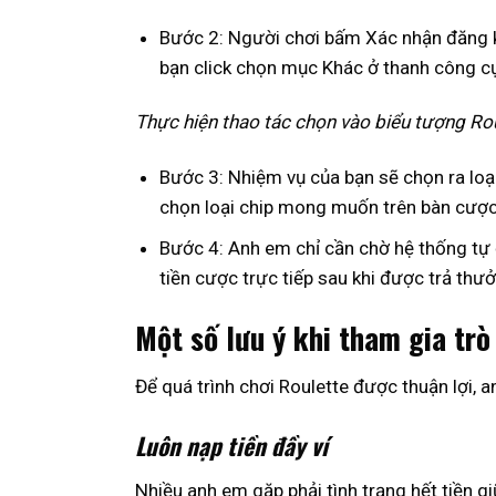
Bước 2: Người chơi bấm Xác nhận đăng ký 
bạn click chọn mục Khác ở thanh công c
Thực hiện thao tác chọn vào biểu tượng Ro
Bước 3: Nhiệm vụ của bạn sẽ chọn ra loại
chọn loại chip mong muốn trên bàn cược
Bước 4: Anh em chỉ cần chờ hệ thống tự 
tiền cược trực tiếp sau khi được trả thư
Một số lưu ý khi tham gia trò
Để quá trình chơi Roulette được thuận lợi, 
Luôn nạp tiền đầy ví
Nhiều anh em gặp phải tình trạng hết tiền gi