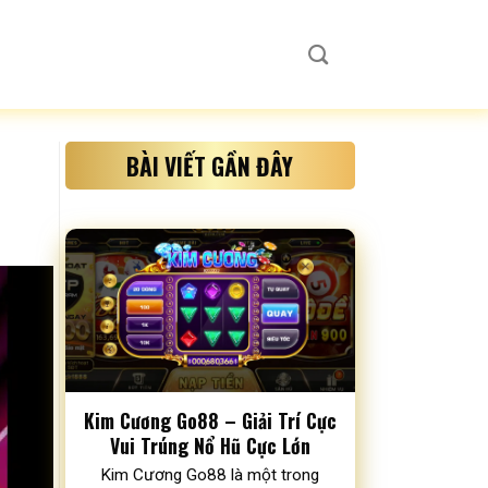
BÀI VIẾT GẦN ĐÂY
Kim Cương Go88 – Giải Trí Cực
Vui Trúng Nổ Hũ Cực Lớn
Kim Cương Go88 là một trong