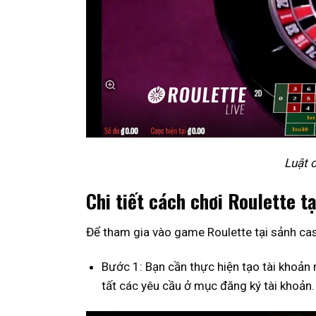
Luật 
Chi tiết cách chơi Roulette t
Để tham gia vào game Roulette tại sảnh ca
Bước 1: Bạn cần thực hiện tạo tài khoản
tất các yêu cầu ở mục đăng ký tài khoản.