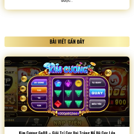
được…
BÀI VIẾT GẦN ĐÂY
Kim Cương Go88 – Giải Trí Cực Vui Trúng Nổ Hũ Cực Lớn