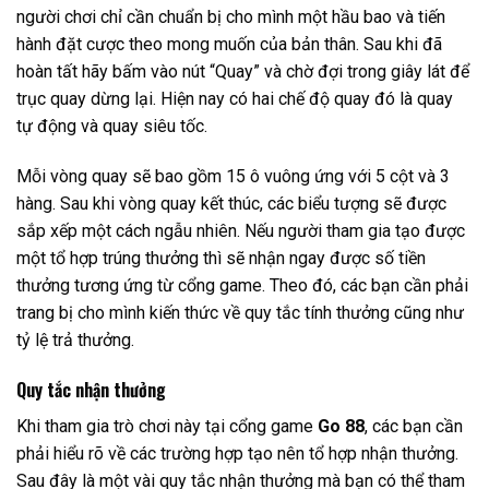
người chơi chỉ cần chuẩn bị cho mình một hầu bao và tiến
hành đặt cược theo mong muốn của bản thân. Sau khi đã
hoàn tất hãy bấm vào nút “Quay” và chờ đợi trong giây lát để
trục quay dừng lại. Hiện nay có hai chế độ quay đó là quay
tự động và quay siêu tốc.
Mỗi vòng quay sẽ bao gồm 15 ô vuông ứng với 5 cột và 3
hàng. Sau khi vòng quay kết thúc, các biểu tượng sẽ được
sắp xếp một cách ngẫu nhiên. Nếu người tham gia tạo được
một tổ hợp trúng thưởng thì sẽ nhận ngay được số tiền
thưởng tương ứng từ cổng game. Theo đó, các bạn cần phải
trang bị cho mình kiến thức về quy tắc tính thưởng cũng như
tỷ lệ trả thưởng.
Quy tắc nhận thưởng
Khi tham gia trò chơi này tại cổng game
Go 88
, các bạn cần
phải hiểu rõ về các trường hợp tạo nên tổ hợp nhận thưởng.
Sau đây là một vài quy tắc nhận thưởng mà bạn có thể tham