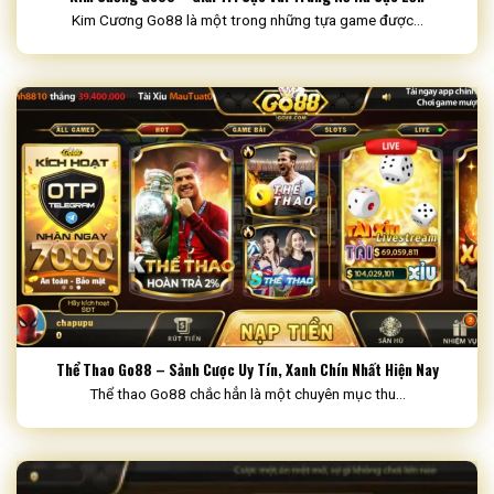
Kim Cương Go88 là một trong những tựa game được...
Thể Thao Go88 – Sảnh Cược Uy Tín, Xanh Chín Nhất Hiện Nay
Thể thao Go88 chắc hẳn là một chuyên mục thu...