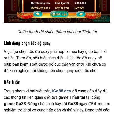
Chiến thuật để chiến thắng khi chơi Thần tài
Linh động chọn tốc độ quay
Việc lựa chọn tốc độ quay phù hợp là mẹo hay giúp bạn hái
ra tiền. Theo đó, nếu biết cách điều chỉnh tốc độ quay sẽ
giúp bạn kiểm soát được bố cục của ván chơi. Khi chưa có
đủ kinh nghiệm thì không nên chọn quay siêu tốc nhé.
Kết luận
Trong phạm vi bài viết trên,
iGo88.dev
đã cung cấp đầy đủ
các thông tin liên quan đến tựa game
Thần tài
tại cổng
game Go88
. Đừng chần chờ hãy
tải Go88
ngay để được trải
nghiệm trò chơi vô cùng hấp dẫn và thú vị này. Đồng thời các