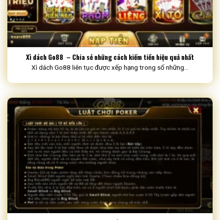
Xì dách Go88 – Chia sẻ những cách kiếm tiền hiệu quả nhất
Xì dách Go88 liên tục được xếp hạng trong số những...