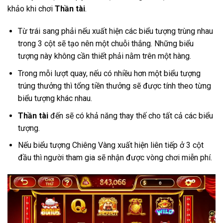
khảo khi chơi
Thần tài
.
Từ trái sang phải nếu xuất hiện các biểu tượng trùng nhau
trong 3 cột sẽ tạo nên một chuỗi thắng. Những biểu
tượng này không cần thiết phải nằm trên một hàng.
Trong mỗi lượt quay, nếu có nhiều hơn một biểu tượng
trúng thưởng thì tổng tiền thưởng sẽ được tính theo từng
biểu tượng khác nhau.
Thần tài
đến sẽ có khả năng thay thế cho tất cả các biểu
tượng.
Nếu biểu tượng Chiêng Vàng xuất hiện liên tiếp ở 3 cột
đầu thì người tham gia sẽ nhận được vòng chơi miễn phí.