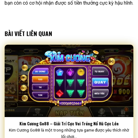
bạn còn có cơ hội nhận được số tiền thưởng cực kỳ hậu hĩnh.
BÀI VIẾT LIÊN QUAN
Kim Cương Go88 – Giải Trí Cực Vui Trúng Nổ Hũ Cực Lớn
Kim Cương Go88 là một trong những tựa game được yêu thích nhờ
lối chơi…