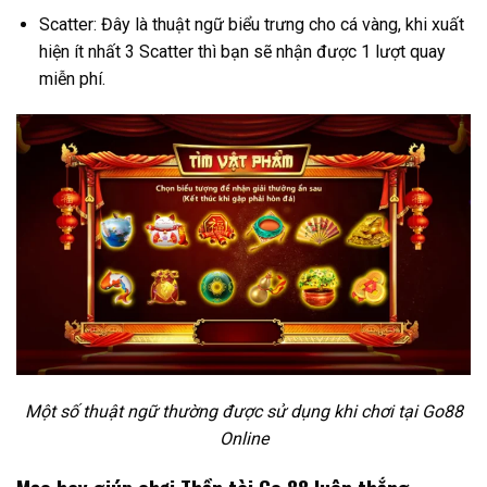
Scatter: Đây là thuật ngữ biểu trưng cho cá vàng, khi xuất
hiện ít nhất 3 Scatter thì bạn sẽ nhận được 1 lượt quay
miễn phí.
Một số thuật ngữ thường được sử dụng khi chơi tại Go88
Online