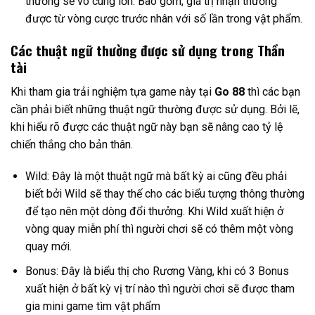
thưởng sẽ vô cùng lớn. Bao gồm, giá trị nhận thưởng
được từ vòng cược trước nhân với số lần trong vật phẩm.
Các thuật ngữ thường được sử dụng trong Thần
tài
Khi tham gia trải nghiệm tựa game này tại
Go 88
thì các bạn
cần phải biết những thuật ngữ thường được sử dụng. Bởi lẽ,
khi hiểu rõ được các thuật ngữ này bạn sẽ nâng cao tỷ lệ
chiến thắng cho bản thân.
Wild: Đây là một thuật ngữ mà bất kỳ ai cũng đều phải
biết bởi Wild sẽ thay thế cho các biểu tượng thông thường
để tạo nên một dòng đổi thưởng. Khi Wild xuất hiện ở
vòng quay miễn phí thì người chơi sẽ có thêm một vòng
quay mới.
Bonus: Đây là biểu thị cho Rương Vàng, khi có 3 Bonus
xuất hiện ở bất kỳ vị trí nào thì người chơi sẽ được tham
gia mini game tìm vật phẩm