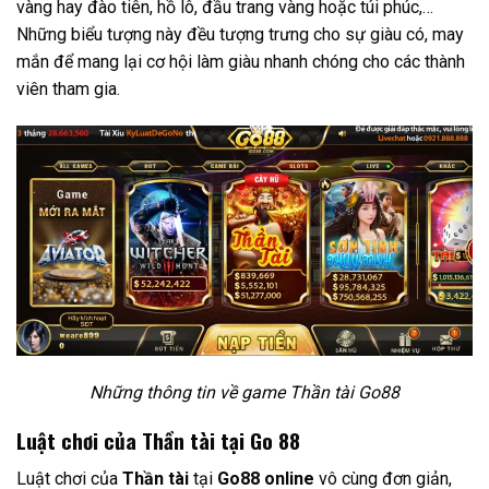
vàng hay đào tiên, hồ lô, đầu trang vàng hoặc túi phúc,…
Những biểu tượng này đều tượng trưng cho sự giàu có, may
mắn để mang lại cơ hội làm giàu nhanh chóng cho các thành
viên tham gia.
Những thông tin về game Thần tài Go88
Luật chơi của Thần tài tại Go 88
Luật chơi của
Thần tài
tại
Go88 online
vô cùng đơn giản,