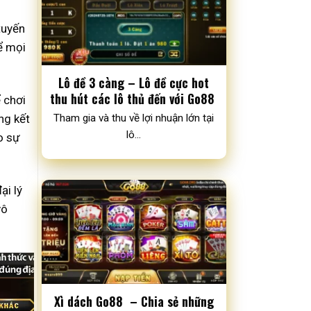
tuyến
ể mọi
Lô đề 3 càng – Lô đề cực hot
thu hút các lô thủ đến với Go88
 chơi
Tham gia và thu về lợi nhuận lớn tại
ng kết
lô...
o sự
ại lý
vô
Xì dách Go88 – Chia sẻ những