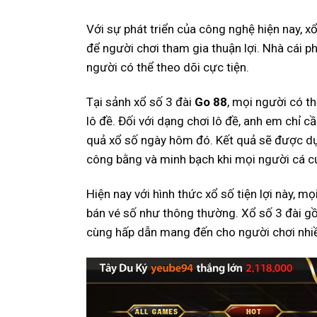
Với sự phát triển của công nghệ hiện nay, x
để người chơi tham gia thuận lợi. Nhà cái p
người có thể theo dõi cực tiện.
Tại sảnh xổ số 3 đài
Go 88
, mọi người có th
lô đề. Đối với dạng chơi lô đề, anh em chỉ 
quả xổ số ngày hôm đó. Kết quả sẽ được d
công bằng và minh bạch khi mọi người cá c
Hiện nay với hình thức xổ số tiện lợi này, m
bán vé số như thông thường. Xổ số 3 đài gồ
cùng hấp dẫn mang đến cho người chơi nhiề