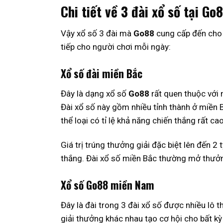
Chi tiết về 3 đài xổ số tại Go
Vậy xổ số 3 đài mà
Go88
cung cấp đến cho 
tiếp cho người chơi mỗi ngày:
Xổ số đài miền Bắc
Đây là dạng xổ số
Go88
rất quen thuộc với 
Đài xổ số này gồm nhiều tỉnh thành ở miền 
thể loại có tỉ lệ khả năng chiến thắng rất cao
Giá trị trúng thưởng giải đặc biệt lên đến 2
thắng. Đài xổ số miền Bắc thường mở thưởn
Xổ số Go88 miền Nam
Đây là đài trong 3 đài xổ số được nhiều lô 
giải thưởng khác nhau tạo cơ hội cho bất kỳ