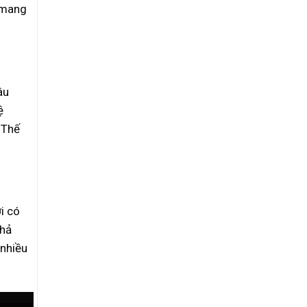
ể mang
âu
ệ
 Thế
i có
khả
 nhiều