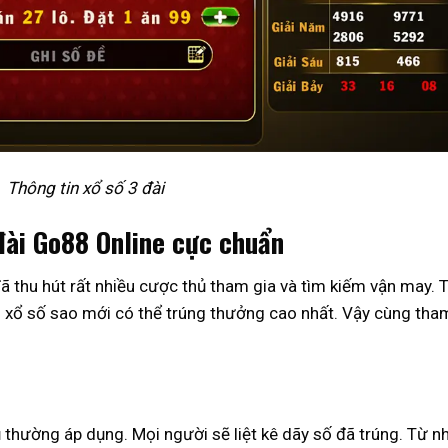
Thông tin xổ số 3 đài
 đài Go88 Online cực chuẩn
 đã thu hút rất nhiều cược thủ tham gia và tìm kiếm vận may. 
ơi xổ số sao mới có thể trúng thưởng cao nhất. Vậy cùng th
ủ thường áp dụng. Mọi người sẽ liệt kê dãy số đã trúng. Từ 