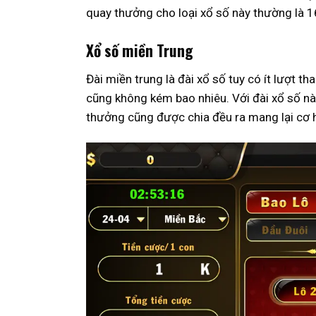
quay thưởng cho loại xổ số này thường là 1
Xổ số miền Trung
Đài miền trung là đài xổ số tuy có ít lượt t
cũng không kém bao nhiêu. Với đài xổ số này
thưởng cũng được chia đều ra mang lại cơ hộ