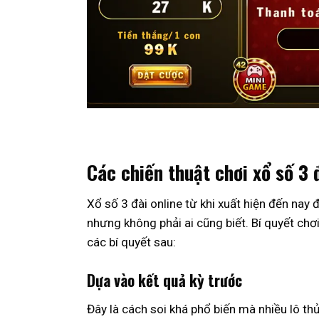
Các chiến thuật chơi xổ số 3
Xổ số 3 đài online từ khi xuất hiện đến nay
nhưng không phải ai cũng biết. Bí quyết ch
các bí quyết sau:
Dựa vào kết quả kỳ trước
Đây là cách soi khá phổ biến mà nhiều lô th