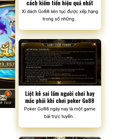
cách kiếm tiền hiệu quả nhất
Xì dách Go88 liên tục được xếp hạng
trong số những...
Liệt kê sai lầm người chơi hay
mắc phải khi chơi poker Go88
Poker Go88 ngày nay là một game
bài trực tuyến...