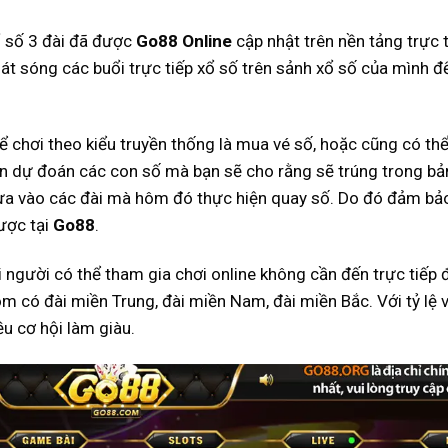
ổ số 3 đài đã được
Go88 Online
cập nhật trên nền tảng trực 
hát sóng các buổi trực tiếp xổ số trên sảnh xổ số của mình đ
ể chơi theo kiểu truyền thống là mua vé số, hoặc cũng có thể
cần dự đoán các con số mà bạn sẽ cho rằng sẽ trúng trong bả
ựa vào các đài mà hôm đó thực hiện quay số. Do đó đảm bả
ược tại
Go88
.
ọi người có thể tham gia chơi online không cần đến trực tiếp đ
m có đài miền Trung, đài miền Nam, đài miền Bắc. Với tỷ lệ 
u cơ hội làm giàu.