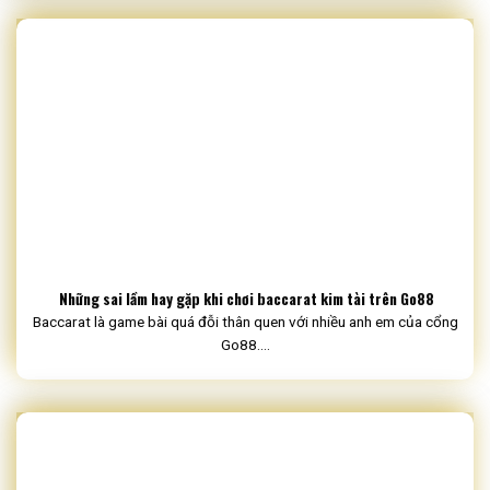
Những sai lầm hay gặp khi chơi baccarat kim tài trên Go88
Baccarat là game bài quá đỗi thân quen với nhiều anh em của cổng
Go88….