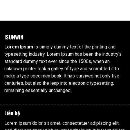
ISUNWIN
Lorem Ipsum
is simply dummy text of the printing and
typesetting industry. Lorem Ipsum has been the industry's
standard dummy text ever since the 1500s, when an
unknown printer took a galley of type and scrambled it to
make a type specimen book. It has survived not only five
centuries, but also the leap into electronic typesetting,
remaining essentially unchanged.
Liên hệ
Lorem ipsum dolor sit amet, consectetuer adipiscing elit,