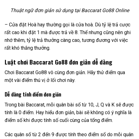
Thuật ngữ đơn giản sử dụng tại Baccarat Go88 Online
– Cửa đặt Hoà hay thường gọi là cửa hoà. Dù tỷ lệ trả cược
rất cao khi đặt 1 mà được trả về 8. Thế nhưng cũng nên ghi
nhớ thêm, tỷ lệ trả thưởng càng cao, tương đương với việc
rất khó thắng thưởng.
Luật chơi Baccarat Go88 đơn giản dễ dàng
Chơi Baccarat Go88 vô cùng đơn giản. Hãy thử điểm qua
một vài điểm thú vị ở lối chơi này.
Dễ dàng tính điểm đơn giản
Trong bài Baccarat, mỗi quân bài số từ 10, J, Q và K sẽ được
tính là 0 điểm. Hay hiểu đơn giản, bài sẽ không có ý nghĩa là
điểm số khi được tính số cuối cùng của tổng điểm.
Các quân số từ 2 đến 9 được tính theo điểm số do mỗi quân