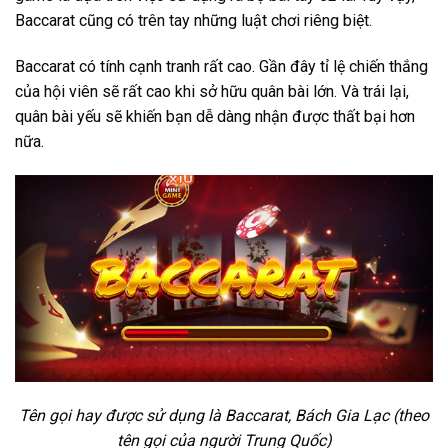
Baccarat cũng có trên tay những luật chơi riêng biệt.
Baccarat có tính cạnh tranh rất cao. Gần đây tỉ lệ chiến thắng
của hội viên sẽ rất cao khi sở hữu quân bài lớn. Và trái lại,
quân bài yếu sẽ khiến bạn dễ dàng nhận được thất bại hơn
nữa.
Tên gọi hay được sử dụng là Baccarat, Bách Gia Lạc (theo
tên gọi của người Trung Quốc)