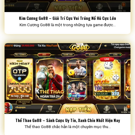
Kim Cương Go88 – Giải Trí Cực Vui Trúng Nổ Hũ Cực Lớn
Kim Cương Go88 là một trong những tựa game được...
Thể Thao Go88 – Sảnh Cược Uy Tín, Xanh Chín Nhất Hiện Nay
Thể thao Go88 chắc hẳn là một chuyên mục thu...