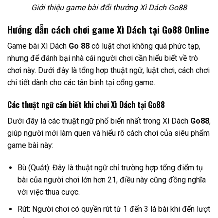
Giới thiệu game bài đổi thưởng Xì Dách Go88
Hướng dẫn cách chơi game Xì Dách tại Go88 Online
Game bài
Xì Dách
Go 88
có luật chơi không quá phức tạp,
nhưng để đánh bại nhà cái người chơi cần hiểu biết về trò
chơi này. Dưới đây là tổng hợp thuật ngữ, luật chơi, cách chơi
chi tiết dành cho các tân binh tại cổng game.
Các thuật ngữ cần biết khi chơi Xì Dách tại Go88
Dưới đây là các thuật ngữ phổ biến nhất trong
Xì Dách
Go88
,
giúp người mới làm quen và hiểu rõ cách chơi của siêu phẩm
game bài này:
Bù (Quắt): Đây là thuật ngữ chỉ trường hợp tổng điểm tụ
bài của người chơi lớn hơn 21, điều này cũng đồng nghĩa
với việc thua cược.
Rút: Người chơi có quyền rút từ 1 đến 3 lá bài khi đến lượt