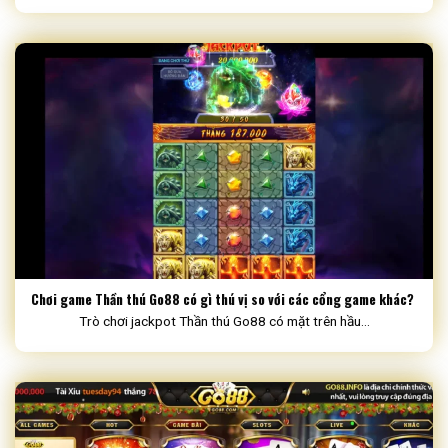
Chơi game Thần thú Go88 có gì thú vị so với các cổng game khác?
Trò chơi jackpot Thần thú Go88 có mặt trên hầu...