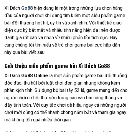
Xì Dách
Go88
hiện đang là một trong những lựa chọn hàng
đầu của người chơi khi đang tìm kiếm một siêu phẩm game
bài đổi thưởng hot hit, uy tín và xanh chín. Với thiết kế giao
diện cực kỳ bắt mắt và nhiều tính năng hiện đại nên được
đánh giá rất cao và nhận về nhiều phản hồi tích cực. Hãy
cùng chúng tôi tìm hiểu về trò chơi game bài cực hấp dẫn
này qua bài viết sau.
Giới thiệu siêu phẩm game bài Xì Dách Go88
Xì Dách
Go88 Online
là một sản phẩm game bài đổi thưởng
độc đáo, thu hút bởi luật chơi đơn giản nhưng không kém
phần kịch tính. Sử dụng bộ bài tây 52 lá, game mang đến cho
người chơi cơ hội thử sức trong các ván bài căng thẳng và
đầy tính toán. Với quy tắc chơi dễ hiểu, ngay cả những người
chơi mới cũng có thể nhanh chóng nắm bắt và tham gia ngay
mà không tốn quá nhiều thời gian.