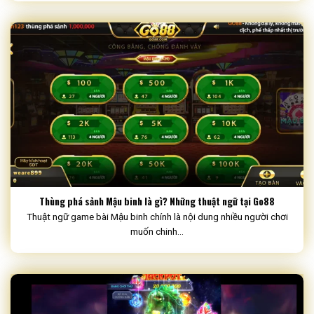
Thùng phá sảnh Mậu binh là gì? Những thuật ngữ tại Go88
Thuật ngữ game bài Mậu binh chính là nội dung nhiều người chơi
muốn chinh…