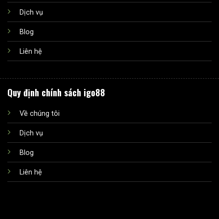
Dịch vụ
Blog
Liên hệ
Quy định chính sách igo88
Về chúng tôi
Dịch vụ
Blog
Liên hệ