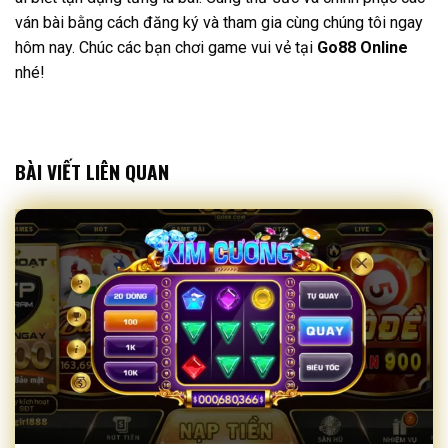
ván bài bằng cách đăng ký và tham gia cùng chúng tôi ngay
hôm nay. Chúc các bạn chơi game vui vẻ tại
Go88 Online
nhé!
BÀI VIẾT LIÊN QUAN