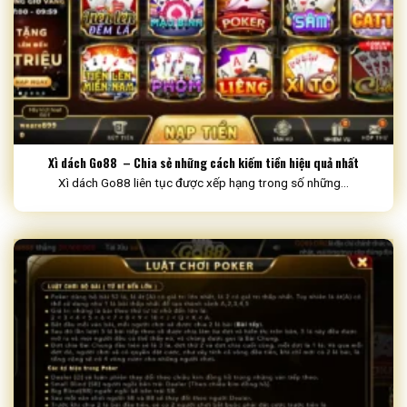
Xì dách Go88 – Chia sẻ những cách kiếm tiền hiệu quả nhất
Xì dách Go88 liên tục được xếp hạng trong số những...