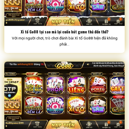
Xì tố Go88 tại sao mà lại cuốn hút game thủ đến thế?
Với mọi người chơi, trò chơi đánh bài Xì tố Go88 hiện đã không
phải…