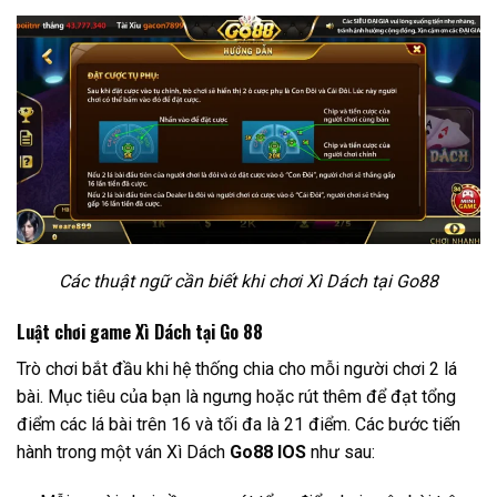
Các thuật ngữ cần biết khi chơi Xì Dách tại Go88
Luật chơi game Xì Dách tại Go 88
Trò chơi bắt đầu khi hệ thống chia cho mỗi người chơi 2 lá
bài. Mục tiêu của bạn là ngưng hoặc rút thêm để đạt tổng
điểm các lá bài trên 16 và tối đa là 21 điểm. Các bước tiến
hành trong một ván
Xì Dách
Go88 IOS
như sau: