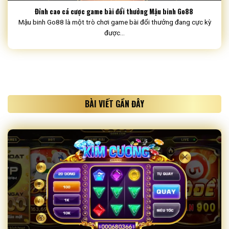
Đỉnh cao cá cược game bài đổi thưởng Mậu binh Go88
Mậu binh Go88 là một trò chơi game bài đổi thưởng đang cực kỳ
được…
BÀI VIẾT GẦN ĐÂY